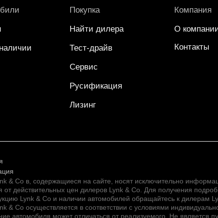
обили
Покупка
Компания
и
Найти дилера
О компани
Контакты
 наличии
Тест-драйв
Сервис
Русификация
Лизинг
я
ация
ynk & Co в, содержащиеся на сайте, носят исключительно информ
я от действительных цен дилеров Lynk & Co. Для получения подро
кцию Lynk & Co и наличии автомобилей обращайтесь к дилерам Ly
k & Co осуществляется в соответствии с условиями индивидуальн
ие автомобиля может отличаться от реализуемого. Не является п