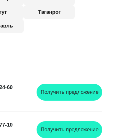
гут
Таганрог
авль
-24-60
Получить предложение
-77-10
Получить предложение