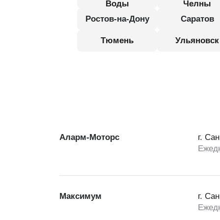
Воды
Челны
Ростов-на-Дону
Саратов
Тюмень
Ульяновск
Аларм-Моторс
г. Са
Ежедн
Максимум
г. Са
Ежедн