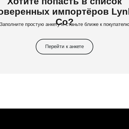
Хотите попасть в список
оверенных импортёров Lyn
Co?
Заполните простую анкету и станьте ближе к покупател
Перейти к анкете