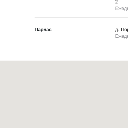
2
Ежедн
Парнас
д. По
Ежедн