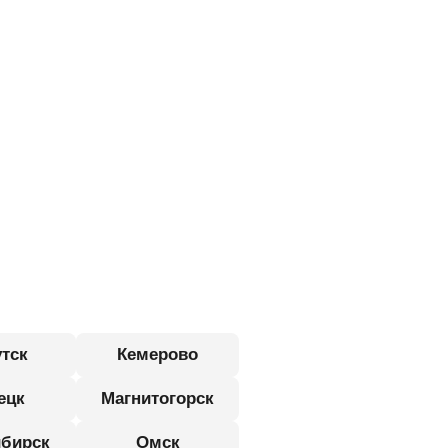
-
тск
Кемерово
ецк
Магнитогорск
бирск
Омск