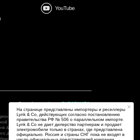
YouTube
и
Разработка сайта —
RUFORMAT®
На странице представлены импортеры и реселлеры
Lynk & Co, действующих согласно постановлению
ационный
правительства РФ № 506 о параллельном импорте.
бной
Lynk & Co не дает дилерство партнерам и продает
nk & Co.
электромобили только в странах, где представлена
ого договора
официально. Россия и страны СНГ пока не входят в
убличной
число официальных представителей компании.