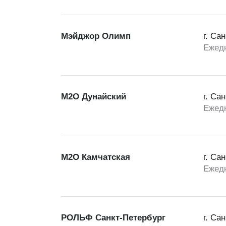
Мэйджор Олимп
г. Са
Ежедн
М2О Дунайский
г. Са
Ежедн
М2О Камчатская
г. Са
Ежедн
РОЛЬФ Санкт-Петербург
г. Са