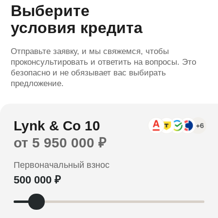
Выберите
условия кредита
Отправьте заявку, и мы свяжемся, чтобы
проконсультировать и ответить на вопросы. Это
безопасно и не обязывает вас выбирать
Оформить заявку
предложение.
Отправляя заявку вы соглашаетесь с
политикой обработки персональных данных
*Расчет является предварительным, не
является офертой. Ставка определяется
индивидуально и зависит от банка,
программы кредитования, первоначального
взноса и параметров заемщика