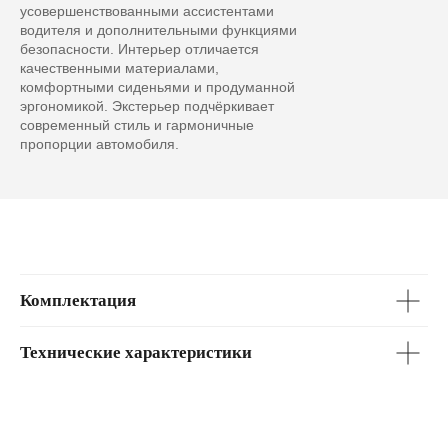
усовершенствованными ассистентами
водителя и дополнительными функциями
безопасности. Интерьер отличается
качественными материалами,
комфортными сиденьями и продуманной
эргономикой. Экстерьер подчёркивает
Lynk & Co 10
современный стиль и гармоничные
от 5 950 000 ₽
пропорции автомобиля.
Первоначальный взнос
500 000 ₽
0
5 950 000
Срок кредита
Комплектация
1 год
2 года
3 года
4 года
5 лет
6 лет
Технические характеристики
Сумма кредита
Ежемесячный платёж*
5 450 000 ₽
от 117 024 ₽