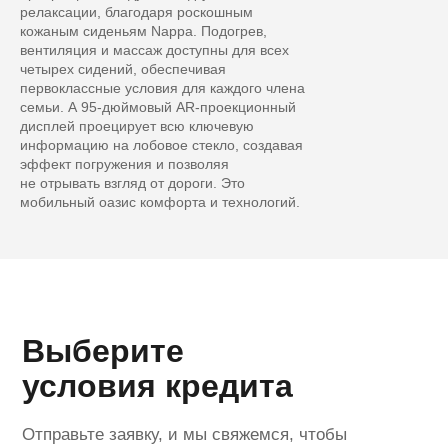
релаксации, благодаря роскошным
кожаным сиденьям Nappa. Подогрев,
Lynk & Co 08
вентиляция и массаж доступны для всех
от 4 750 000 ₽
четырех сидений, обеспечивая
первоклассные условия для каждого члена
Первоначальный взнос
семьи. А 95-дюймовый AR-проекционный
500 000 ₽
дисплей проецирует всю ключевую
информацию на лобовое стекло, создавая
эффект погружения и позволяя
0
4 750 000
не отрывать взгляд от дороги. Это
мобильный оазис комфорта и технологий.
Срок кредита
1 год
2 года
3 года
4 года
5 лет
6 лет
Сумма кредита
Ежемесячный платёж*
Выберите
4 250 000 ₽
от 91 257 ₽
условия кредита
Отправьте заявку, и мы свяжемся, чтобы