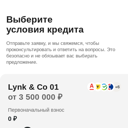
Сумма кредита
Ежемесячный платёж*
0 ₽
0 ₽
Выберите
условия кредита
Отправьте заявку, и мы свяжемся, чтобы
проконсультировать и ответить на вопросы. Это
Оформить заявку
безопасно и не обязывает вас выбирать
предложение.
Отправляя заявку вы соглашаетесь с
политикой обработки персональных данных
*Расчет является предварительным, не
является офертой. Ставка определяется
индивидуально и зависит от банка,
программы кредитования, первоначального
взноса и параметров заемщика