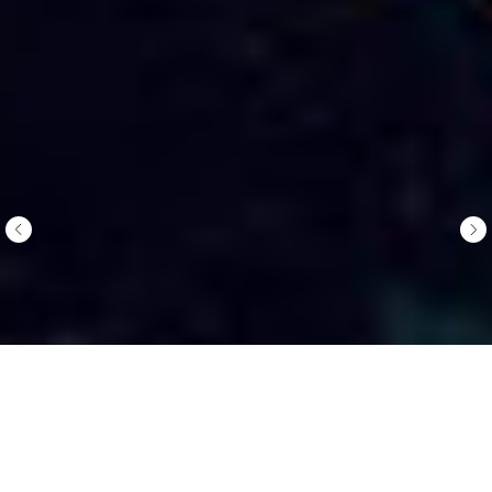
Lynk & Co 01
— 3 500 000
₽
Кредит
Тест-драйв
Заказать