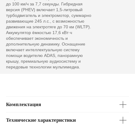
до 100 км/ч за 7,7 секунды. Гибридная
версия (PHEV) включает 1,5-литровый
турбодвигатель и электромотор, суммарно
развивающие 245 л.с., с возможностью
движения на электротяге до 70 км (WLTP).
Аккумулятор ёмкостью 17,6 кВт·ч
обеспечивает экономичность и
дополнительную динамику. Оснащение
Lynk & Co 01
включает интеллектуальную систему
от 3 500 000 ₽
помощи водителю ADAS, панорамную
крышу, премиальную аудиосистему и
Первоначальный взнос
передовые технологии мультимедиа.
0 ₽
0
3 500 000
Срок кредита
Комплектация
1 год
2 года
3 года
4 года
5 лет
6 лет
Технические характеристики