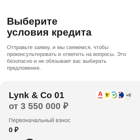
Сумма кредита
Ежемесячный платёж*
0 ₽
0 ₽
Выберите
условия кредита
Отправьте заявку, и мы свяжемся, чтобы
проконсультировать и ответить на вопросы. Это
Оформить заявку
безопасно и не обязывает вас выбирать
предложение.
Отправляя заявку вы соглашаетесь с
политикой обработки персональных данных
*Расчет является предварительным, не
является офертой. Ставка определяется
индивидуально и зависит от банка,
программы кредитования, первоначального
взноса и параметров заемщика