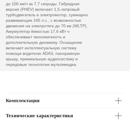
до 100 км/ч за 7,7 секунды. Гибридная
версия (PHEV) включает 1,5-литровый
турбодвигатель и электромотор, суммарно
развивающие 245 л.с., с возможностью
движения на электротяге до 70 км (WLTP).
Аккумулятор ёмкостью 17,6 кВт·ч
обеспечивает экономичность и
дополнительную динамику. Оснащение
Lynk & Co 01
включает интеллектуальную систему
от 3 550 000 ₽
помощи водителю ADAS, панорамную
крышу, премиальную аудиосистему и
Первоначальный взнос
передовые технологии мультимедиа.
0 ₽
0
3 550 000
Срок кредита
Комплектация
1 год
2 года
3 года
4 года
5 лет
6 лет
Технические характеристики