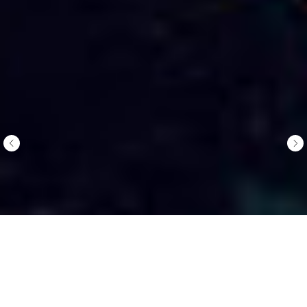
Lynk & Co 01
— 3 550 000
₽
Кредит
Тест-драйв
Заказать