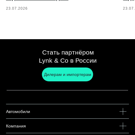
23.07.2026
23.07
Стать партнёром
Lynk & Co в России
Дилерам и импортерам
Автомобили
Компания