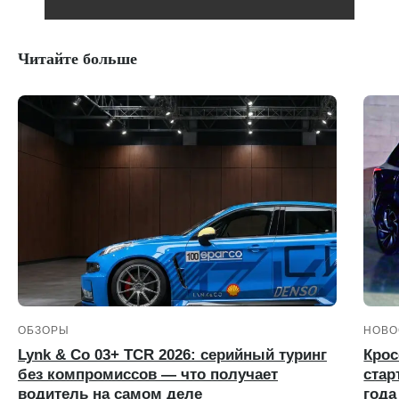
Читайте больше
ОБЗОРЫ
НОВО
Lynk & Co 03+ TCR 2026: серийный туринг
Крос
без компромиссов — что получает
стар
водитель на самом деле
года